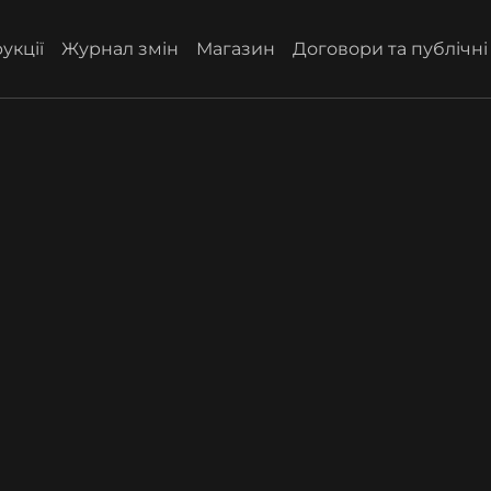
укції
Журнал змін
Магазин
Договори та публічн