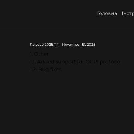
Головна
Інстр
Release 2025.11.1 - November 13, 2025
1. Other
1.1. Added support for OCPI protocol
1.2. Bug fixes