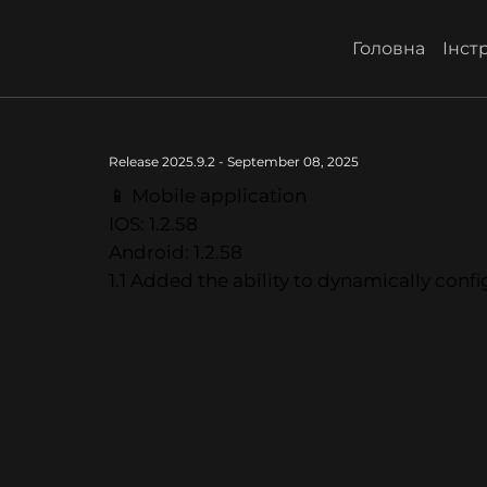
Головна
Інстр
Release 2025.9.2 - September 08, 2025
📱 Mobile application
IOS: 1.2.58
Android: 1.2.58
1.1 Added the ability to dynamically conf