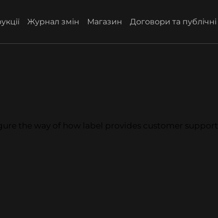
укції
Журнал змін
Магазин
Договори та публічн
igure the way of how label provides customer support t