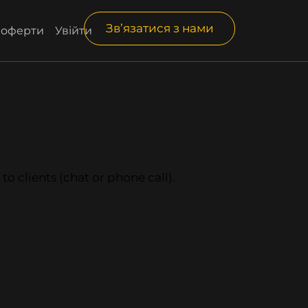
Зв’язатися з нами
і оферти
Увійти
o clients (chat or phone call).